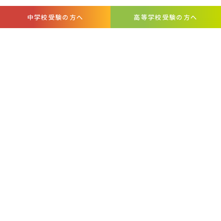
中学校受験の方へ
高等学校受験の方へ
お問い合わせ・
周年事業募金
各種証明書
資料請求
について
お知らせ
SCHOOL DAYS
アクセス
自己点検・
いじめ防止基本方針
日本大学学生生徒等総合保障制度
評価
【PDF】
のご案内
プライバシーポリシー
このサイトについて