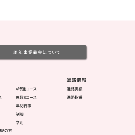
周年事業募金
について
進路情報
徴
A特進コース
進路実績
ス
理数Sコース
進路指導
年間行事
制服
学則
受験の方