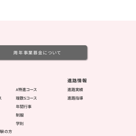
周年事業募金
について
進路情報
徴
A特進コース
進路実績
ス
理数Sコース
進路指導
年間行事
制服
学則
受験の方