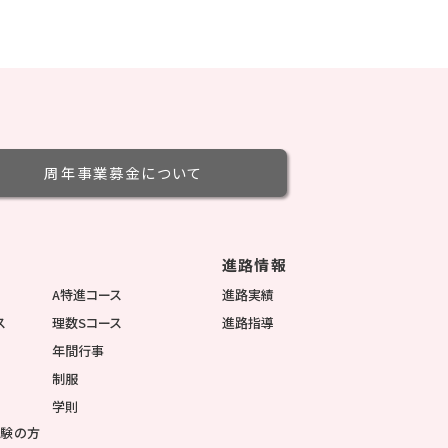
周年事業募金
について
進路情報
徴
A特進コース
進路実績
ス
理数Sコース
進路指導
年間行事
制服
学則
受験の方