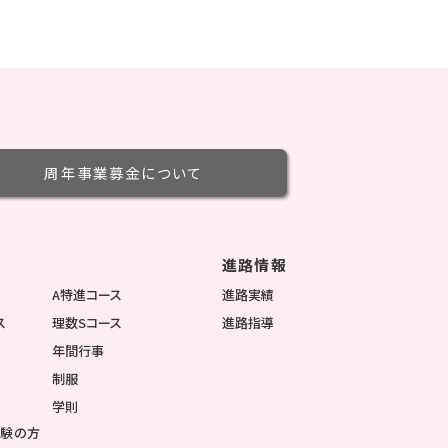
周年事業募金
について
進路情報
徴
A特進コース
進路実績
ス
理数Sコース
進路指導
年間行事
制服
学則
受験の方