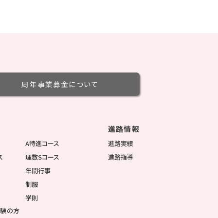
周年事業募金
について
進路情報
徴
A特進コース
進路実績
ス
理数Sコース
進路指導
年間行事
制服
学則
受験の方