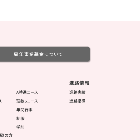
周年事業募金
について
進路情報
徴
A特進コース
進路実績
ス
理数Sコース
進路指導
年間行事
制服
学則
受験の方