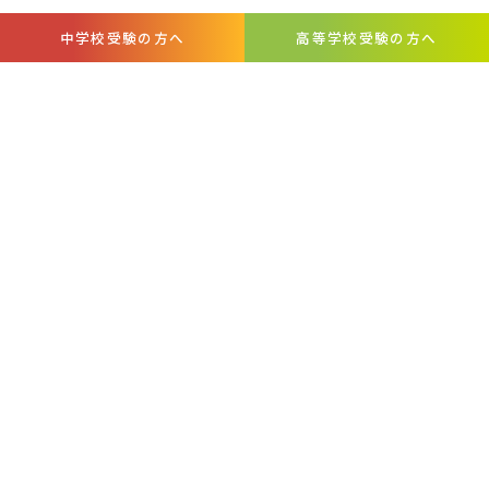
中学校受験の方へ
高等学校受験の方へ
お問い合わせ・
周年事業募金
各種証明書
資料請求
について
お知らせ
SCHOOL DAYS
アクセス
自己点検・
いじめ防止基本方針
日本大学学生生徒等総合保障制度
評価
【PDF】
のご案内
プライバシーポリシー
このサイトについて