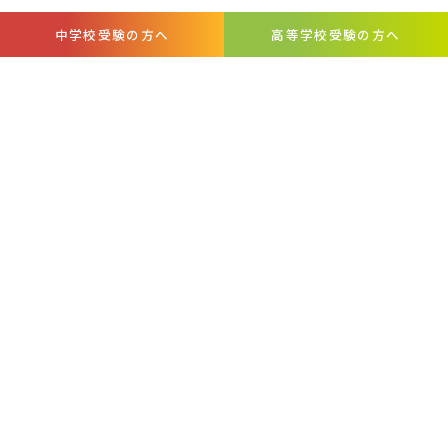
中学校受験の方へ
高等学校受験の方へ
お問い合わせ・
周年事業募金
各種証明書
資料請求
について
お知らせ
SCHOOL DAYS
アクセス
自己点検・
いじめ防止基本方針
日本大学学生生徒等総合保障制度
評価
【PDF】
のご案内
プライバシーポリシー
このサイトについて