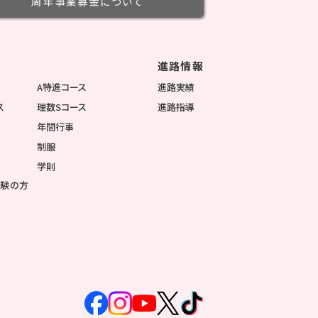
周年事業募金
について
進路情報
徴
A特進コース
進路実績
ス
理数Sコース
進路指導
年間行事
制服
学則
受験の方