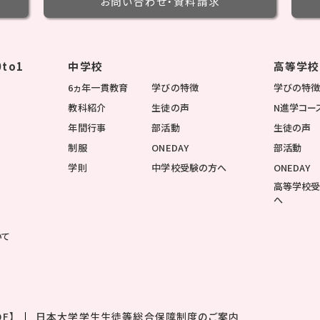
お問い合わせ・
資料請求
to1
中学校
高等学校
6ヵ年一貫教育
学びの特徴
学びの特
教科紹介
生徒の声
N進学コー
年間行事
部活動
生徒の声
制服
ONEDAY
部活動
学則
中学校受験の方へ
ONEDAY
高等学校
へ
いて
F】
日本大学学生生徒等総合保障制度のご案内