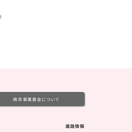
！
周年事業募金
について
進路情報