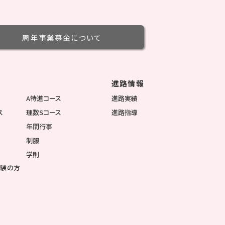
周年事業募金
について
進路情報
徴
A特進コース
進路実績
ス
理数Sコース
進路指導
年間行事
制服
学則
受験の方