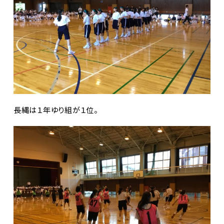
長縄は１年ゆり組が１位。