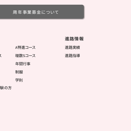
周年事業募金
について
進路情報
徴
A特進コース
進路実績
ス
理数Sコース
進路指導
年間行事
制服
学則
受験の方