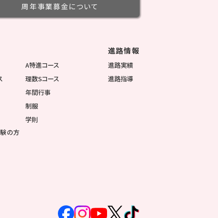
周年事業募金
について
進路情報
徴
A特進コース
進路実績
ス
理数Sコース
進路指導
年間行事
制服
学則
受験の方